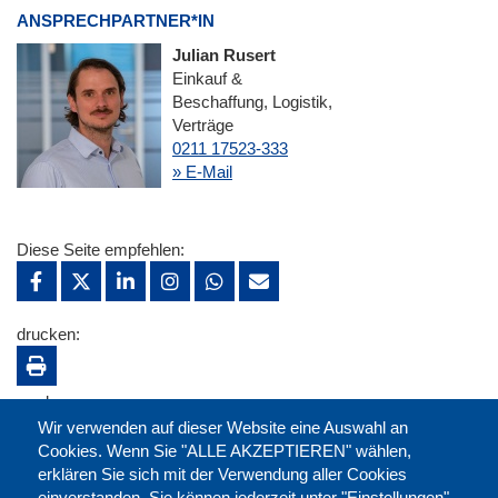
ANSPRECHPARTNER*IN
Julian Rusert
Einkauf &
Beschaffung, Logistik,
Verträge
0211 17523-333
» E-Mail
Diese Seite empfehlen:
drucken:
merken:
Wir verwenden auf dieser Website eine Auswahl an
Cookies. Wenn Sie "ALLE AKZEPTIEREN" wählen,
erklären Sie sich mit der Verwendung aller Cookies
einverstanden. Sie können jederzeit unter "Einstellungen"