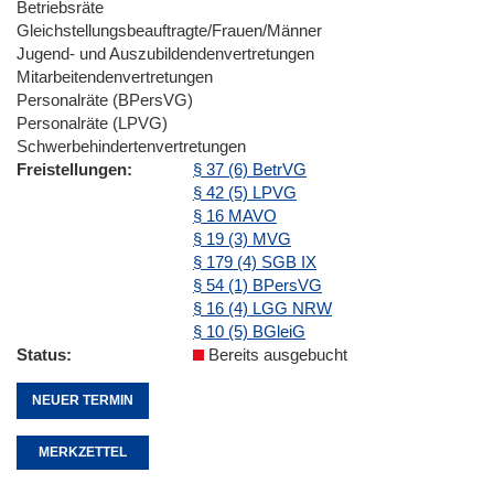
Betriebsräte
Gleichstellungsbeauftragte/Frauen/Männer
Jugend- und Auszubildendenvertretungen
Mitarbeitendenvertretungen
Personalräte (BPersVG)
Personalräte (LPVG)
Schwerbehindertenvertretungen
Freistellungen
§ 37 (6) BetrVG
§ 42 (5) LPVG
§ 16 MAVO
§ 19 (3) MVG
§ 179 (4) SGB IX
§ 54 (1) BPersVG
§ 16 (4) LGG NRW
§ 10 (5) BGleiG
Status
Bereits ausgebucht
NEUER TERMIN
MERKZETTEL