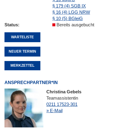
§ 179 (4) SGB IX
§ 16 (4) LGG NRW
§ 10 (5) BGleiG
Status
Bereits ausgebucht
WARTELISTE
NEUER TERMIN
MERKZETTEL
ANSPRECHPARTNER*IN
Christina Gebels
Teamassistentin
0211 17523-301
» E-Mail