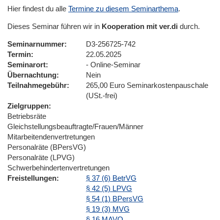
Hier findest du alle
Termine zu diesem Seminarthema
.
Dieses Seminar führen wir in
Kooperation mit ver.di
durch.
Seminarnummer
D3-256725-742
Termin
22.05.2025
Seminarort
- Online-Seminar
Übernachtung
Nein
Teilnahmegebühr
265,00 Euro Seminarkostenpauschale
(USt.-frei)
Zielgruppen
Betriebsräte
Gleichstellungsbeauftragte/Frauen/Männer
Mitarbeitendenvertretungen
Personalräte (BPersVG)
Personalräte (LPVG)
Schwerbehindertenvertretungen
Freistellungen
§ 37 (6) BetrVG
§ 42 (5) LPVG
§ 54 (1) BPersVG
§ 19 (3) MVG
§ 16 MAVO