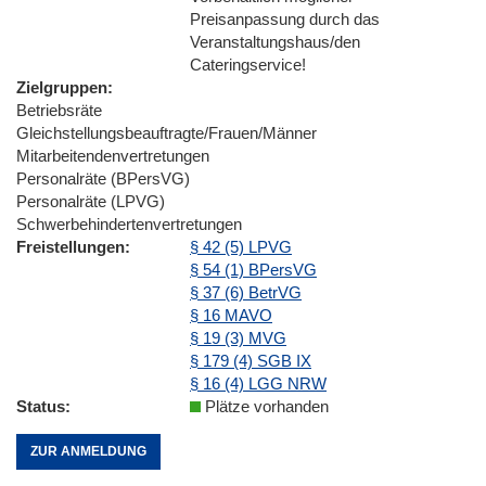
Preisanpassung durch das
Veranstaltungshaus/den
Cateringservice!
Zielgruppen
Betriebsräte
Gleichstellungsbeauftragte/Frauen/Männer
Mitarbeitendenvertretungen
Personalräte (BPersVG)
Personalräte (LPVG)
Schwerbehindertenvertretungen
Freistellungen
§ 42 (5) LPVG
§ 54 (1) BPersVG
§ 37 (6) BetrVG
§ 16 MAVO
§ 19 (3) MVG
§ 179 (4) SGB IX
§ 16 (4) LGG NRW
Status
Plätze vorhanden
ZUR ANMELDUNG