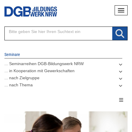
Direkt
Naviga
zum
Inhalt
Seminare
... Seminarreihen DGB-Bildungswerk NRW
... in Kooperation mit Gewerkschaften
... nach Zielgruppe
... nach Thema