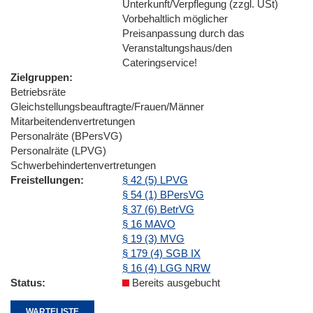
Unterkunft/Verpflegung (zzgl. USt)
Vorbehaltlich möglicher
Preisanpassung durch das
Veranstaltungshaus/den
Cateringservice!
Zielgruppen
Betriebsräte
Gleichstellungsbeauftragte/Frauen/Männer
Mitarbeitendenvertretungen
Personalräte (BPersVG)
Personalräte (LPVG)
Schwerbehindertenvertretungen
Freistellungen
§ 42 (5) LPVG
§ 54 (1) BPersVG
§ 37 (6) BetrVG
§ 16 MAVO
§ 19 (3) MVG
§ 179 (4) SGB IX
§ 16 (4) LGG NRW
Status
Bereits ausgebucht
WARTELISTE