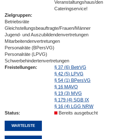
Veranstaltungshaus/den
Cateringservice!
Zielgruppen
Betriebsräte
Gleichstellungsbeauftragte/Frauen/Männer
Jugend- und Auszubildendenvertretungen
Mitarbeitendenvertretungen
Personalräte (BPersVG)
Personalräte (LPVG)
Schwerbehindertenvertretungen
Freistellungen
§ 37 (6) BetrVG
§ 42 (5) LPVG
§ 54 (1) BPersVG
§ 16 MAVO
§ 19 (3) MVG
§ 179 (4) SGB IX
§ 16 (4) LGG NRW
Status
Bereits ausgebucht
WARTELISTE