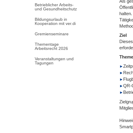
Als ges
Betrieblicher Arbeits-
Öffent
und Gesundheitschutz
halten
Bildungsurlaub in
Tätigk
Kooperation mit ver.di
Method
Gremienseminare
Ziel
Dieses 
Thementage
erforde
Arbeitsrecht 2026
Them
Veranstaltungen und
Tagungen
Zeitp
Recht
Flugb
QR-C
Betr
Zielgru
Mitgli
Hinwei
Smartp