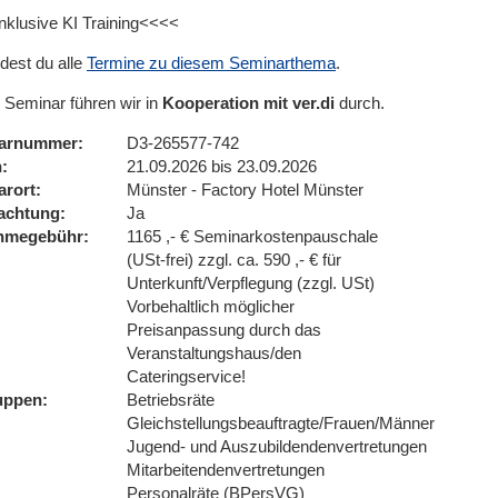
nklusive KI Training<<<<
ndest du alle
Termine zu diesem Seminarthema
.
 Seminar führen wir in
Kooperation mit ver.di
durch.
arnummer
D3-265577-742
n
21.09.2026 bis 23.09.2026
arort
Münster - Factory Hotel Münster
achtung
Ja
ahmegebühr
1165 ,- € Seminarkostenpauschale
(USt-frei) zzgl. ca. 590 ,- € für
Unterkunft/Verpflegung (zzgl. USt)
Vorbehaltlich möglicher
Preisanpassung durch das
Veranstaltungshaus/den
Cateringservice!
uppen
Betriebsräte
Gleichstellungsbeauftragte/Frauen/Männer
Jugend- und Auszubildendenvertretungen
Mitarbeitendenvertretungen
Personalräte (BPersVG)