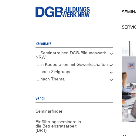
Direkt
SEMIN
zum
Inhalt
SERVI
Seminare
... Seminarreihen DGB-Bildungswerk
NRW
... in Kooperation mit Gewerkschaften
... nach Zielgruppe
... nach Thema
ver.di
Seminarfinder
Einführungsseminare in
die Betriebsratsarbeit
(BR I)