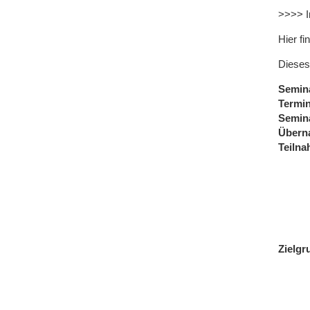
>>>> I
Hier fi
Dieses
Semin
Termi
Semin
Übern
Teiln
Zielgr