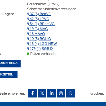
Personalräte (LPVG)
Schwerbehindertenvertretungen
ellungen
§ 37 (6) BetrVG
§ 42 (5) LPVG
§ 54 (1) BPersVG
§ 19 (3) MVG
§ 16 MAVO
§ 10 (5) BGleiG
§ 16 (4) LGG NRW
§ 179 (4) SGB IX
Plätze vorhanden
ANMELDUNG
KZETTEL
Seite empfehlen:
drucken: