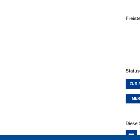
Freist
Status
ZUR 
MER
Diese 