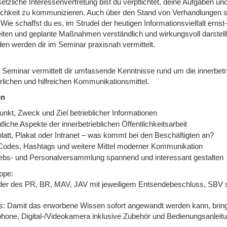
etzliche Interessenvertretung bist du verpflichtet, deine Aufgaben und
lichkeit zu kommunizieren. Auch über den Stand von Verhandlungen s
. Wie schaffst du es, im Strudel der heutigen Informationsvielfalt e
eiten und geplante Maßnahmen verständlich und wirkungsvoll darstell
en werden dir im Seminar praxisnah vermittelt.
Seminar vermittelt dir umfassende Kenntnisse rund um die innerbetrie
rlichen und hilfreichen Kommunikationsmittel.
en
unkt, Zweck und Ziel betrieblicher Informationen
liche Aspekte der innerbetrieblichen Öffentlichkeitsarbeit
latt, Plakat oder Intranet – was kommt bei den Beschäftigten an?
odes, Hashtags und weitere Mittel moderner Kommunikation
iebs- und Personalversammlung spannend und interessant gestalten
ppe:
eder des PR, BR, MAV, JAV mit jeweiligem Entsendebeschluss, SBV s
s: Damit das erworbene Wissen sofort angewandt werden kann, bringen
hone, Digital-/Videokamera inklusive Zubehör und Bedienungsanleitu