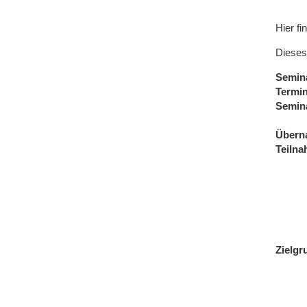
Hier fi
Dieses
Semin
Termi
Semin
Übern
Teiln
Zielgr