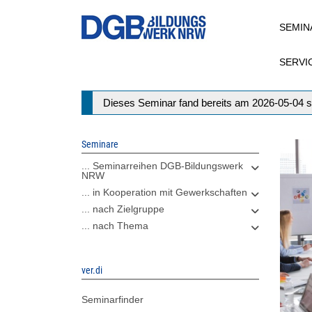
Direkt
SEMIN
zum
Inhalt
SERVI
Statusmeldung
Dieses Seminar fand bereits am 2026-05-04 s
Seminare
... Seminarreihen DGB-Bildungswerk
NRW
... in Kooperation mit Gewerkschaften
... nach Zielgruppe
... nach Thema
ver.di
Seminarfinder