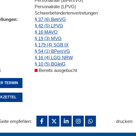
Personalräte (BPersVG)
Personalräte (LPVG)
Schwerbehindertenvertretungen
ellungen
§ 37 (6) BetrVG
§ 42 (5) LPVG
§ 16 MAVO
§ 19 (3) MVG
§ 179 (4) SGB IX
§ 54 (1) BPersVG
§ 16 (4) LGG NRW
§ 10 (5) BGleiG
Bereits ausgebucht
R TERMIN
KZETTEL
Seite empfehlen:
drucken: