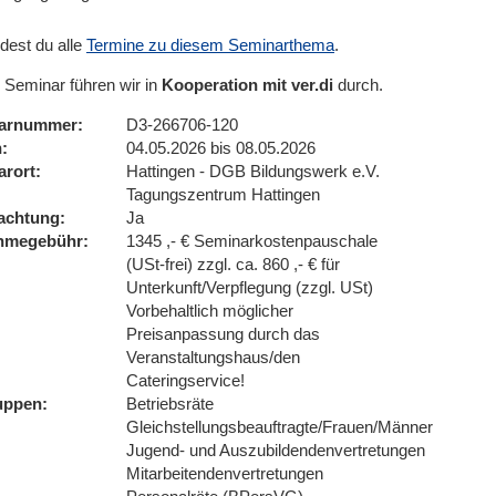
ndest du alle
Termine zu diesem Seminarthema
.
 Seminar führen wir in
Kooperation mit ver.di
durch.
arnummer
D3-266706-120
n
04.05.2026 bis 08.05.2026
arort
Hattingen - DGB Bildungswerk e.V.
Tagungszentrum Hattingen
achtung
Ja
ahmegebühr
1345 ,- € Seminarkostenpauschale
(USt-frei) zzgl. ca. 860 ,- € für
Unterkunft/Verpflegung (zzgl. USt)
Vorbehaltlich möglicher
Preisanpassung durch das
Veranstaltungshaus/den
Cateringservice!
uppen
Betriebsräte
Gleichstellungsbeauftragte/Frauen/Männer
Jugend- und Auszubildendenvertretungen
Mitarbeitendenvertretungen