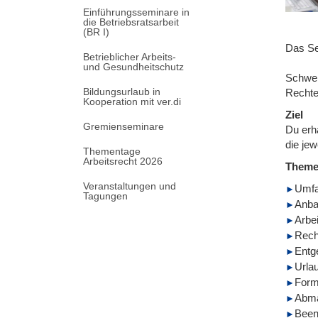
Einführungsseminare in
die Betriebsratsarbeit
(BR I)
Das Se
Betrieblicher Arbeits-
und Gesundheitschutz
Schwer
Bildungsurlaub in
Rechte
Kooperation mit ver.di
Ziel
Gremienseminare
Du erhä
die jew
Thementage
Arbeitsrecht 2026
Them
Veranstaltungen und
Umfa
Tagungen
Anba
Arbei
Recht
Entge
Urla
Form
Abm
Been