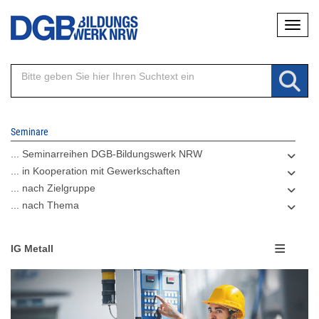
Direkt
Naviga
zum
Inhalt
Seminare
... Seminarreihen DGB-Bildungswerk NRW
... in Kooperation mit Gewerkschaften
... nach Zielgruppe
... nach Thema
IG Metall