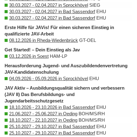
30.03.2027 - 02.04.2027 in Sprockhövel
SIEG
30.03.2027 - 02.04.2027 in Bad Sassendorf
EHU
30.03.2027 - 02.04.2027 in Bad Sassendorf
EHU
Erste Hilfe für JAVis! Für einen sicheren Einstieg in
qualifizierte JAV-Arbeit
08.12.2026 in Rheda-Wiedenbrück
GT-OEL
Get Started! – Dein Einstieg als Jav
03.12.2026 in Soest
HAM-LP
Herausforderung Jugend- und Auszubildendenvertretung
JAV-Kandidatenschulung
04.09.2026 - 05.09.2026 in Sprockhövel
EHU
JAV Aktiv – Ausbildungsqualität sichern und verbessern
(JAV II) Das Berufsbildungs- und
Jugendarbeitsschutzgesetz
18.10.2026 - 23.10.2026 in Bad Sassendorf
EHU
21.06.2027 - 25.06.2027 in Oeding
BOH/MS/RH
18.10.2027 - 22.10.2027 in Oeding
BOH/MS/RH
25.10.2027 - 29.10.2027 in Bad Sassendorf
EHU
25.10.2027 - 29.10.2027 in Bad Sassendorf
EHU