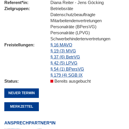
Referent*in
Diana Reiter - Jens Göcking
Zielgruppen
Betriebsräte
Datenschutzbeauftragte
Mitarbeitendenvertretungen
Personalräte (BPersVG)
Personalräte (LPVG)
Schwerbehindertenvertretungen
Freistellungen
§ 16 MAVO
§ 19 (3) MVG
§ 37 (6) BetrVG
§ 42 (5) LPVG
§ 54 (1) BPersVG
§ 179 (4) SGB IX
Status
Bereits ausgebucht
NEUER TERMIN
MERKZETTEL
ANSPRECHPARTNER*IN