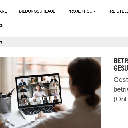
ARE
BILDUNGSURLAUB
PROJEKT SOR
FREISTE
CE
t!
BETR
GES
Gest
betr
(Onl