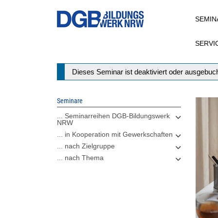
Direkt
SEMIN
zum
Inhalt
SERVI
Statusmeldung
Dieses Seminar ist deaktiviert oder ausgebuch
Seminare
... Seminarreihen DGB-Bildungswerk
NRW
... in Kooperation mit Gewerkschaften
... nach Zielgruppe
... nach Thema