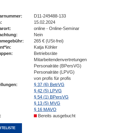
arnummer
D11-249488-133
n
15.02.2024
arort
online - Online-Seminar
achtung
Nein
ahmegebühr
265 € (USt-frei)
nt*in
Katja Köhler
uppen
Betriebsräte
Mitarbeitendenvertretungen
Personalräte (BPersVG)
Personalräte (LPVG)
von profis für profis
ellungen
§ 37 (6) BetrVG
§ 42 (5) LPVG
§ 54 (1) BPersVG
§ 13 (5) MVG
§ 16 MAVO
Bereits ausgebucht
TELISTE