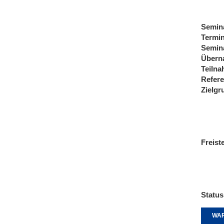
Semin
Termi
Semin
Übern
Teiln
Refere
Zielgr
Freist
Status
WAR