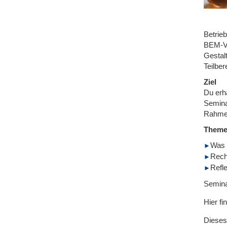
Betrie
BEM-Ve
Gestal
Teilbe
Ziel
Du erh
Seminar
Rahme
Them
Was 
Rech
Refle
Semina
Hier fi
Dieses